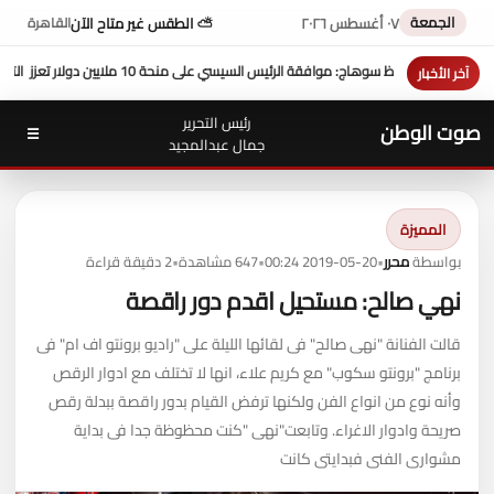
الجمعة
٠٧ أغسطس ٢٠٢٦
⛅ الطقس غير متاح الآن
القاهرة
لايين دولار تعزز التنمية بالمحافظة
بمشاركة محافظ سوهاج في أدا
آخر الأخبار
رئيس التحرير
صوت الوطن
☰
جمال عبدالمجيد
المميزة
بواسطة
محرر
•
2019-05-20 00:24
•
647 مشاهدة
•
2 دقيقة قراءة
نهي صالح: مستحيل اقدم دور راقصة
قالت الفنانة "نهى صالح" فى لقائها الليلة على "راديو برونتو اف ام" فى
برنامج "برونتو سكوب" مع كريم علاء، انها لا تختلف مع ادوار الرقص
وأنه نوع من انواع الفن ولكنها ترفض القيام بدور راقصة ببدلة رقص
صريحة وادوار الاغراء. وتابعت"نهى "كنت محظوظة جدا فى بداية
مشوارى الفنى فبدايتى كانت