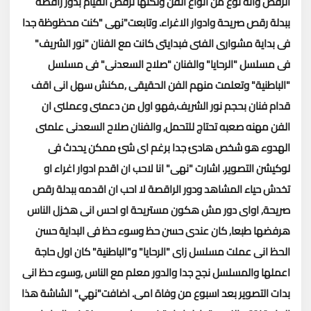
الرقص وأنه نوع من انواع الفن ولكنها ترفض القيام بدور راقصة
ببدلة رقص صريحة وادوار الاغراء.
وتابعت"نهى "كنت محظوظة جدا
فى بداية مشوارى الفنى فبدايتى كانت مع الفنان "نور الشريف"
فى مسلسل "الرحايا" والفنان "صلاح السعدنى" فى مسلسل
"الباطنية" وتعلمت منهم الفن الحقيقى ,مكنش سهل انى اقف
قدام فنان بحجم نور الشريف,فهو اول من دعمنى وعملنى ان
الفن مهنه صعبه تحتاج للتحمل, والفنان صلاح السعدنى علمنى
الهدوء هو شخص هادئ جدا برغم اى شئ ممكن يحدث فى
لوكيشن التصوير.
اشارت "نهى" انا لاحب ان اقدم ادوار اغراء او
تخدش حياء المشاهد ودور الراقصة لا احب ان اقدمه ببدلة رقص
صريحة, اواى دور مش هكون مستريحة او احس انى هخزل الناس
هرفضها طبعا, كان عندى حسن حظ وسوء حظ فى البداية حسن
الحظ انى عملت مسلسل زاى "الرحايا" و"الباطنية" كان اول حاجة
اعملها والمسلسل نجح جدا والدور معلم مع الناس ,وسوء حظ انى
بدات التصوير بعد اسبوع من وفاة امى.
اضافت"نهي" الشاشة هذا