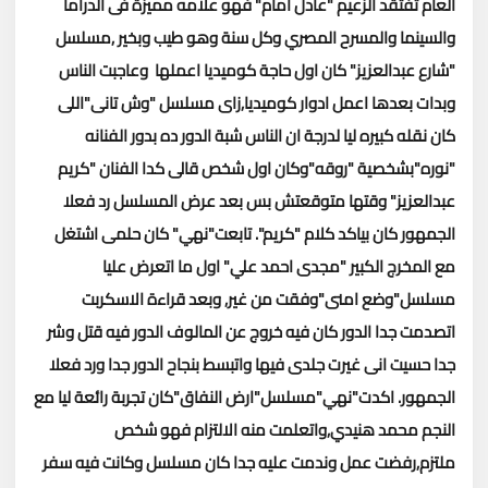
العام تفتقد الزعيم "عادل امام" فهو علامه مميزة فى الدراما
والسينما والمسرح المصري وكل سنة وهو طيب وبخير ,مسلسل
"شارع عبدالعزيز" كان اول حاجة كوميديا اعملها وعاجبت الناس
وبدات بعدها اعمل ادوار كوميديا,زاى مسلسل "وش تانى"اللى
كان نقله كبيره ليا لدرجة ان الناس شبة الدور ده بدور الفنانه
"نوره"بشخصية "روقه"وكان اول شخص قالى كدا الفنان "كريم
عبدالعزيز" وقتها متوقعتش بس بعد عرض المسلسل رد فعلا
الجمهور كان بياكد كلام "كريم".
تابعت"نهي" كان حلمى اشتغل
مع المخرج الكبير "مجدى احمد علي" اول ما اتعرض عليا
مسلسل"وضع امنى"وفقت من غير, وبعد قراءة الاسكربت
اتصدمت جدا الدور كان فيه خروج عن المالوف الدور فيه قتل وشر
جدا حسيت انى غيرت جلدى فيها واتبسط بنجاح الدور جدا ورد فعلا
الجمهور.
اكدت"نهي"مسلسل"ارض النفاق"كان تجربة رائعة ليا مع
النجم محمد هنيدي,واتعلمت منه الالتزام فهو شخص
ملتزم,رفضت عمل وندمت عليه جدا كان مسلسل وكانت فيه سفر