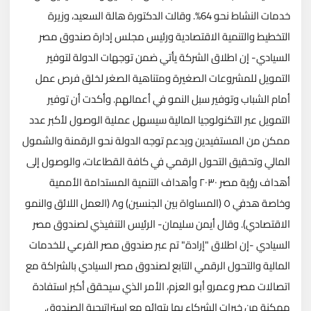
خدمات النشاط نحو 64%. وقالت الدكتورة هالة السعيد، وزيرة
التخطيط والتنمية الاقتصادية ورئيس مجلس إدارة صندوق مصر
السيادي- إن اطلاق الشركة يأتي ضمن توجهات الدولة لتوفير
التمويل للمشروعات الصغيرة ومتناهية الصغر لخلق فرص عمل
أمام الشباب وتوفير سبل النمو في أعمالهم. وأكدت أن توفير
التمويل عبر التكنولوجيا المالية سيسهل عملية الوصول لأكبر عدد
ممكن من المستفيدين ويدعم توجه الدولة نحو الرقمنة والشمول
المالي وتحقيق التحول الرقمي في كافة القطاعات، والوصول إلى
أهداف رؤية مصر ٢٠٣٠ وأهداف التنمية المستدامة الأممية
وخاصة هدفي ٥ (المساواة بين الجنسين) و٨ (العمل اللائق والنمو
الاقتصادي). وقال أيمن سليمان- الرئيس التنفيذي لصندوق مصر
السيادي -إن اطلاق "إرادة" تم عبر صندوق مصر الفرعي للخدمات
المالية والتحول الرقمي التابع لصندوق مصر السيادي بالشراكة مع
اتصالات مصر وعمرو أبو العزم، الأمر الذي سيحقق أكبر استفادة
ممكنة من خبرات الشركاء بما يتوائم مع استراتيجية الصندوق.