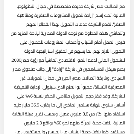
مع اتصالات مصر شركة جديدة متخصصة في مجال التكنولوجيا
المالية، تحت إسم "إرادة لتمويل المشروعات الصغيرة ومتناهية
الصغر". تقدم الشركة خدمات التمويل لهذا القطاع المهم.
وتتماشي هذه الخطوة مع توجه الدولة المصرية لإتاحة المزيد من
فرص العمل أمام الشباب وأصحاب المشروعات للحصول على
التمويل اللازم لهم، بما يسهم في تحقيق استراتيجية الدولة
للشمول المالي لدعم النمو الاقتصادي تماشياً مع رؤية مصر2030.
يضم هيكل المساهمين في شركة "إرادة" إلى جانب صندوق مصر
السيادي وشركة اتصالات مصر، الخبير في مجال التمويلات غير
المصرفية الأستاذ/ عمرو أبو العزم الذي سيتولى الإدارة التنفيذية
للشركة. وقد قفز حجم التمويل متناهي الصغر بنسبة 46% على
أساس سنوي بنهاية سبتمبر الماضي إلى ما يقارب 35.5 مليار جنيه
استفاد منها اكثر من 3,8 مليون عميل. وبحسب تقرير هيئة الرقابة
المالية، بلغت حصة المرأة منهم نحو 60% بواقع 2,3 مليون
مستفيد، كما بلغت حصة الشباب من الجنسين والمستفيدين من