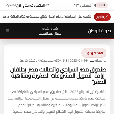
الأحد
٠٩ أغسطس ٢٠٢٦
⛅ الطقس غير متاح الآن
القاهرة
 يفتتح محكمة بورفؤاد الجزئية
د. طه محمد أبو الشيخ يكتب : أداء وزارة العدل
السيطرة الكامل
آخر الأخبار
رئيس التحرير
صوت الوطن
☰
جمال عبدالمجيد
اقتصاد وبنوك
بواسطة
محرر
•
2023-01-16 15:31
•
430 مشاهدة
•
4 دقيقة قراءة
صندوق مصر السيادي واتصالات مصر يطلقان
"إرادة "لتمويل المشروعات الصغيرة ومتناهية
الصغر"
القاهرة في 16 يناير 2023 أطلق صندوق مصر السيادي بالشراكة مع
اتصالات مصر شركة جديدة متخصصة في مجال التكنولوجيا المالية، تحت
إسم "إرادة لتمويل المشروعات الصغيرة ومتناهية الصغر". تقدم
الشركة خدمات التمويل لهذا القطاع المهم. وتتماشي هذه الخطوة