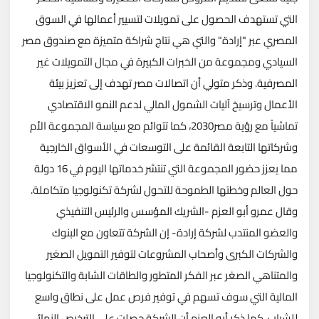
التي تستهدف الحصول على تمويلات لتسيير أعمالها في السوق
المصري عبر "إرادة" والتي هي نتاج شراكة متميزة مع صندوق مصر
السيادي ومجموعة من الخبرات الكبيرة في مجال التمويلات غير
المصرفية. وذكر متولي أن اتصالات مصر تهدف إلى تعزيز بيئة
الأعمال وترسيخ آليات الشمول المالي لدعم النمو الاقتصادي
تماشياً مع رؤية مصر2030، كما تتوائم مع سياسة المجموعة الأم
وشركاتها التابعة القائمة على التوسعات في الأسواق الخارجية
مما يعزز حضور المجموعة التي تنتشر خدماتها اليوم في 16 دولة
حول العالم وخطتها الطموحة للتحول لشركة تكنولوجيا متكاملة.
وقال عمرو أبو العزم -الشريك المؤسس والرئيس التنفيذي
والعضو المنتدب لشركة إرادة- إن الشركة تتعاون مع البنوك
والشركات الكبرى وأصحاب المشروعات لتوفير التمويل الصغير
والمتناهي الصغر عبر الفكر المتطور والطاقات الشابة والتكنولوجيا
المالية التي سوف تسهم في توفير فرص عمل على نطاق واسع
للشباب. كما ذكر أبو العزم أن الشركة حصلت على الترخيص النهائي