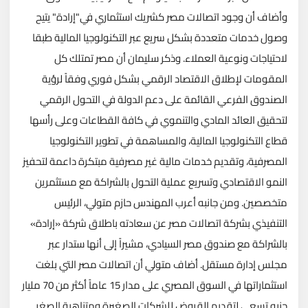
وأضاف أن وجود اتصالات مصر كشريك استثماري في"إرادة" يتيح
وصول خدمات متعددة بشكل سريع عبر التكنولوجيا المالية طبقا
لاحتياجات ونوعية العملاء. وذكر سليمان أن مصر تمتلك كل
المقومات لإطلاق الاقتصاد الرقمي بشكل فوري وفقاً لرؤية
الصندوق الفرعي القائمة على دعم الدولة في التحول الرقمي
لتحقيق العائد المادي والتنموي في كافة القطاعات وعلى رأسها
قطاع التكنولوجيا المالية، والمساهمة في تطوير التكنولوجيا
المصرفية، وتقديم خدمات مالية غير مصرفية مبتكرة داعمة لتحفيز
النمو الاقتصادي وتسريع عملية التحول بالشراكة مع مستثمرين
متخصصين. ومن جانبه أعرب المهندس حازم متولي، الرئيس
التنفيذي بشركة اتصالات مصر عن سعادته باطلاق شركة «إرادة»
بالشراكة مع صندوق مصر السيادي، مشيراً إلى أنها ستدار عبر
مجلس إدارة مستقل. أضاف متولي أن اتصالات مصر التي بلغت
استثماراتها في السوق المصري على مدار 15 عاماً أكثر من 70 مليار
جنيه تسعى لتقديم القروض للشركات الصغيرة ومتناهية الصغر