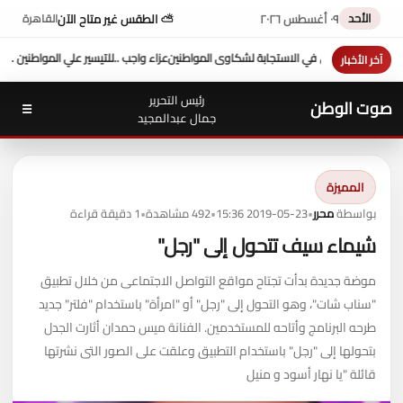
الأحد
٠٩ أغسطس ٢٠٢٦
⛅ الطقس غير متاح الآن
القاهرة
 ..
للتيسير علي المواطنين ...وزير العدل يفتتح محكمة بورفؤاد الجزئية
د. طه محمد أبو الشيخ ي
آخر الأخبار
رئيس التحرير
صوت الوطن
☰
جمال عبدالمجيد
المميزة
بواسطة
محرر
•
2019-05-23 15:36
•
492 مشاهدة
•
1 دقيقة قراءة
شيماء سيف تتحول إلى "رجل"
موضة جديدة بدأت تجتاح مواقع التواصل الاجتماعى من خلال تطبيق
"سناب شات"، وهو التحول إلى "رجل" أو "امرأة" باستخدام "فلتر" جديد
طرحه البرنامج وأتاحه للمستخدمين. الفنانة ميس حمدان أثارت الجدل
بتحولها إلى "رجل" باستخدام التطبيق وعلقت على الصور التى نشرتها
قائلة "يا نهار أسود و منيل