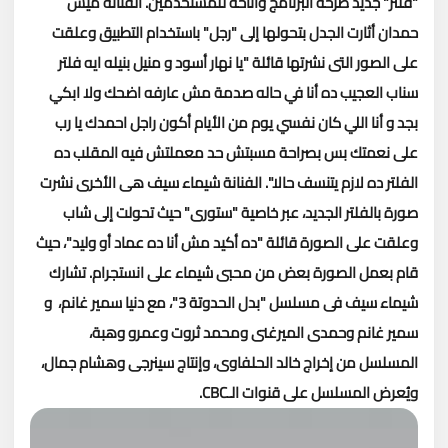
"فلتر" جديد طرحه البرنامج وأتاحه للمستخدمين.
الفنانة ميس
حمدان أثارت الجدل بتحولها إلى "رجل" باستخدام التطبيق وعلقت
على الصور التى نشرتها قائلة "يا نهار أسود و منيل بنيله ايه فلتر
سناب العجيب ده أنا في حاله صدمة مش عارفه اضحك ولا ابكي
بجد و أنا اللي كان نفسي يوم من الأيام أكون راجل احمدك يا رب
على نعمتك بس بصراحة مسبتش حد معملتش فيه المقلب ده
الفلتر ده لازم يتنسف حالا".
الفنانة شيماء سيف هى الأخرى نشرت
صورة بالفلتر الجديد، عبر خاصية "ستورى" حيث تحولت إلى شاب
وعلقت على الصورة قائلة "ده أكيد مش أنا ده عماد أو وليد"، حيث
قام بعمل الصورة بعض من محبى شيماء على انستجرام.
تشارك
شيماء سيف فى مسلسل "بدل الحدوتة 3"، مع دنيا سمير غانم، و
سمير غانم وحمدى الميرغنى ومحمد ثروت وعمرو وهبة،
المسلسل من إخراج خالد الحلفاوى، وإنتاج سينرجى وهشام جمال،
ويُعرض المسلسل على قنوات الـCBC.