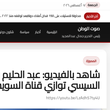
الجمعة
٠٧ أغسطس ٢٠٢٦
ملاك دولة
بعد توقفه منذ ٢٠٢٢ ....وزير البترول يتفقد استئناف الحفر بحقل البركة في كوم أمبو .. ويؤكد: كامل الاهتمام لوضع صعيد مصر على خريطة الاستثمار البترولي
آخر الأخبار
صوت الوطن
الرئيسية
أخبار
سياسة
شئون دولي
رئيس التحرير جمال عبدالمجيد
المميزة
شاهد بالفيديو: عبد الحليم
السيسي توازي قناة السويس
https://youtu.be/LzAdh57ty4U