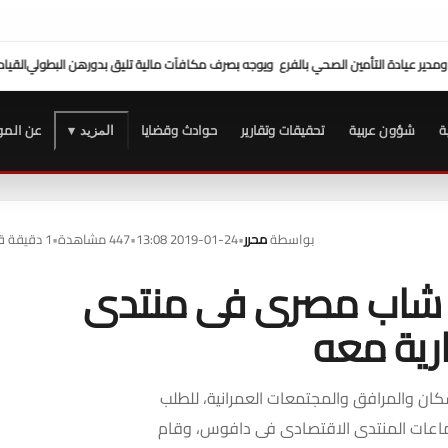
ف مكافآت مالية تليق بدورهن البطولي
القيادة الحقيقية تُصنع في لحظات الخطر
سفارة زيمبابو
ة
شؤون عربية
تحقيقات وتقارير
حوادث وقضايا
عن المو
المزيد ▾
بواسطة
محرر
•
2019-01-24 13:08
•
447 مشاهدة
•
1 دقيقة قراءة
ب شاب مصرى فى منتدى
رية معه
كان والمرافق والمجتمعات العمرانية، للطلب
اعات المنتدى الاقتصادى فى دافوس، وقام