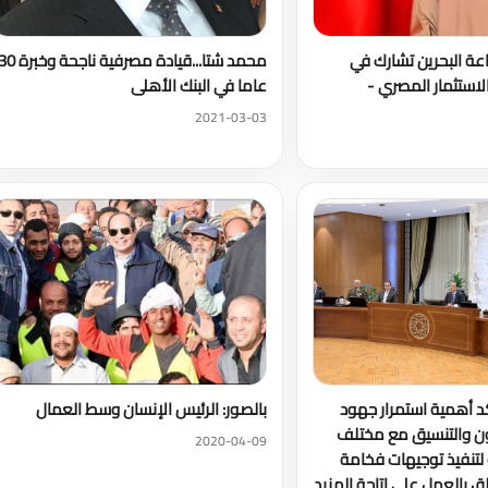
عة البحرين تشارك في
محمد شتا...قيادة مصرفية ناجحة وخب
لاستثمار المصري -
عاما في البنك الأهلى
2021-03-03
كد أهمية استمرار جهود
بالصور: الرئيس الإنسان وسط العمال
ون والتنسيق مع مختلف
2020-04-09
 لتنفيذ توجيهات فخامة
ق بالعمل على إتاحة المزيد