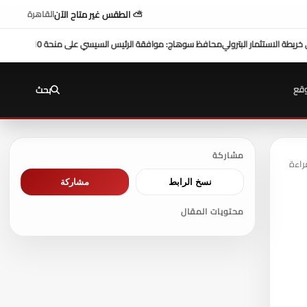
⛅ الطقس غير متاح الآن
القاهرة
 10 ملايين دولار تعزز التنمية بالمحافظة
بمشاركة محافظ سوهاج في 
قع
بحث
مشاركة
نسخ الرابط
مشاركة
محتويات المقال