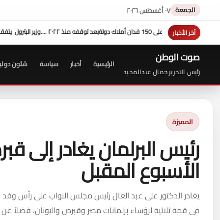
الجمعة
٠٧ أغسطس ٢٠٢٦
.وزير البترول يتفقد استئناف الحفر بحقل البركة في كوم أمبو .. ويؤكد: كامل الاهتمام لوضع صعيد مصر على خريطة الاستثمار البترولي
آخر الأخبار
صوت الوطن
الرئيسية
أخبار
سياسة
شئون دولي
رئيس التحرير جمال عبدالمجيد
المميزة
رئيس البرلمان يغادر إلى ق
الأسبوع المقبل
يغادر الدكتور على عبد العال رئيس مجلس النواب على رأس وفد ب
فى قمة ثلاثية لرؤساء برلمانات مصر وقبرص واليونان، فضلاً عن ا