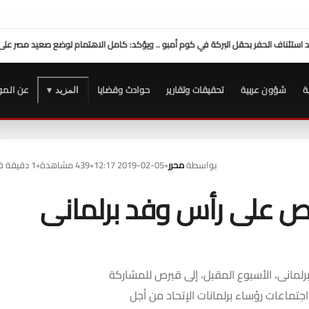
محافظ سوهاج: موافقة الرئيس السيسي على منحة
ة
شؤون عربية
تحقيقات وتقارير
حوادث وقضايا
عن المو
المزيد ▾
بواسطة
محرر
•
2019-02-05 12:17
•
439 مشاهدة
•
1 دقيقة قراءة
برص على رأس وفد برلمانى
رلمانى، الأسبوع المقبل، إلى قبرص للمشاركة
جتماعات رؤساء برلمانات الإتحاد من أجل