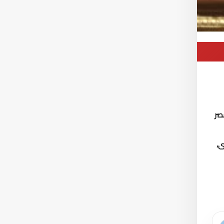
صر
ى،