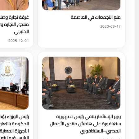
منع التجمعات في العاصمة
غرفة تجارة وصنا
منتدى التجارة وا
2020-03-17
الخليجي
2025-12-01
وزير الإستثمار يلتقي رئيس جمهورية
رئيس الوزراء يؤ
سنغافورة على هامش منتدى الأعمال
الحكومة بالتعا
المصري–السنغافوري
الأجهزة المعنية
الرئيس فيما يتعل