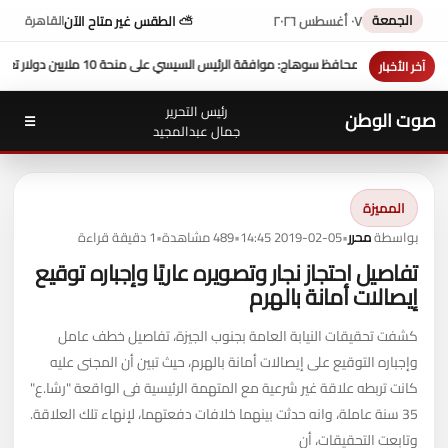
الجمعة
٠٧ أغسطس ٢٠٢٦
⛅ الطقس غير متاح الآن
القاهرة
 على منحة 10 ملايين دولار تعزز التنمية بالمحافظة
بمشاركة محافظ سوه
آخر الأخبار
رئيس التحرير
صوت الوطن
☰
جمال عبدالمجيد
المميزة
بواسطة
محرر
•
2019-02-05 14:45
•
489 مشاهدة
•
1 دقيقة قراءة
تفاصيل احتجاز نجار وتصويره عاريًا وإجباره توقيع
إيصالات أمانة بالهرم
كشفت تحقيقات النيابة العامة بجنوب الجيزة، تفاصيل خطف عامل
وإجباره التوقيع على إيصالات أمانة بالهرم، حيث تبين أن المجنى عليه
كانت تربطه علاقة غير شرعية مع المتهمة الرئيسية فى الواقعة "رشا.ع"
35 سنة عاملة، وانه حدثت بينهما خلافات دفعتهما، لإنهاء تلك العلاقة.
وتابعت التحقيقات، أن