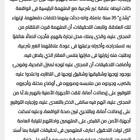
كانت تربطه علاقة غير شرعية مع المتهمة الرئيسية فى الواقعة
"رشا.ع" 35 سنة عاملة، وانه حدثت بينهما خلافات دفعتهما، لإنهاء
تلك العلاقة.
وتابعت التحقيقات، أن المتهمة قررت الانتقام من
المجنى عليه، والذى يملك محل نجارة بالهرم، فأجرت اتصالًا هاتفيًا
به، لاستدراجه، وأخبرته برغبتها فى عودة علاقتهما الغير شرعية،
وطلبت منه زيارتها فى منزلها بنفس العقار الذي يقطن فيه.
وأضافت التحقيقات، أن المجنى عليه توجه لمنزل الضحية، وفوجئ
بوجود زوجها وشقيقها وشقيق زوجها فى انتظاره، واعتدوا عليه
بالضرب، وجردوه من ملابسه وصوروه فى أوضاع مخلة، وأجبروه
التوقيع على إيصالات أمانة.
تلقت الأجهزة الأمنية بالهرم بلاغًا من
المجنى عليه، اتهم فيه سالفى الذكر بالتعدى عليه، وإجباره التوقيع
على إيصالات أمانة، وبالتحري تبين صحة الواقعة، وعليه تمكنت
أجهزة الأمن من القبض على المتهمين واحالتهم للنيابة العامة
التى تولت التحقيق.
اعترف المتهمين فى تحقيقات النيابة بما أسند
إليهم من اتهامات، وعليه صدر قرار بحبسهم 4 أيام على ذمة