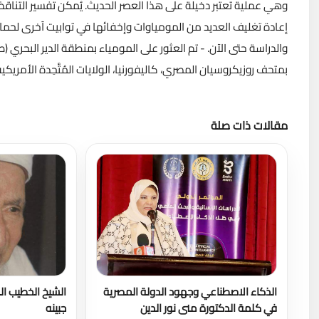
وهي عملية تعتبر دخيلة على هذا العصر الحديث. يُمكن تفسير التناقض
إعادة تغليف العديد من المومياوات وإخفائها في توابيت آخرى لحماي
بمتحف روزيكروسيان المصري، كاليفورنيا، الولايات المُتَّحِدة الأمريكية
مقالات ذات صلة
الذكاء الاصطناعي وجهود الدولة المصرية
الشيخ الخطيب ال
في كلمة الدكتورة منى نور الدين
جبينه