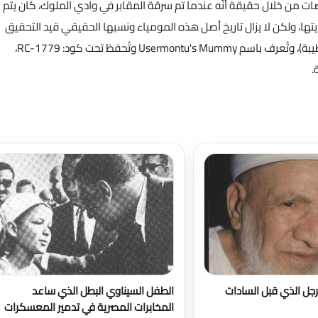
ات من خلال حقيقة أنَّه عندما تم سرقة المقابر في وادي الملوك، كان يتم
تها، ولكن لا يزال تاريخ أصل هذه المومياء ونسبها الحقيقي قيد التحقيق
والدراسة حتى الآن. - تم العثور على المومياء بمنطقة الدير البحري (طيبة)، وتُعرف باسم Usermontu's Mummy وتُحفظ تحت كود: RC-1779،
.
تحميل المزيد
رجل الذي قبل السادات
الطفل السيناوي البطل الذي ساعد
المخابرات المصرية في تدمير المعسكرات