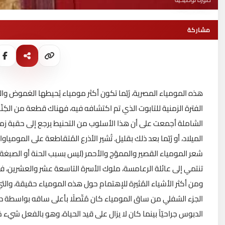
مشاركة
هذه المومياء المصرية، رُبّما تكون أكثر مومياء يُحيطها الغموض والت
الميلاد، أو رُبّما بعد ذلك بقليل. تُشير الأذرع المُتقاطعة على الموميا
شعر المومياء القصير والمموّج والأحمر (ليس بسبب الحنة أو الصبغة) ل
تنتمي إلى عائلة الرعامسة، ملوك الأسرة التاسعة عشر والعشرين، ف
ومن أكثر الأشياء المُثيرة للإهتمام حول هذه المومياء حقيقة، وال
الجزء السُفلي من ساق المومياء كان مُتّصلًا بأعلى ساقه بواسطة دبّ
الدبوس جراحيّاً بينما كان لا يزال على قيد الحياة، وهو بالفعل شيء 