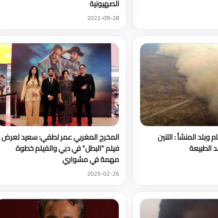
الصهيونية
2022-09-28
م وبلد المنشأ : التنين
المخرج المغربي عمر لطفي: سعيد لعرض
 الطبيعة
فيلم "البطل" في دبي والفيلم خطوة
مهمة في مشواري
2025-02-26