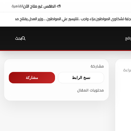
⛅ الطقس غير متاح الآن
القاهرة
نين ...وزير العدل يفتتح محكمة بورفؤاد الجزئية
د. طه محمد أبو الشيخ يكتب : أداء وزارة الع
قع
بحث
مشاركة
نسخ الرابط
مشاركة
محتويات المقال