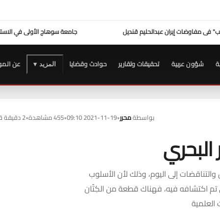
يل
جامعة سوهاج الأولى في الاستجابة لشكاوى المواطنين
عزاء واجب ..
للتيسير علي المواط
ة
شؤون عربية
تحقيقات وتقارير
حوادث وقضايا
عن المو
المزيد ▾
بواسطة
محرر
•
2021-11-19 09:10
•
455 مشاهدة
•
2 دقيقة قراءة
 البحري
 والتناقضات إلى اليوم، وذلك لأن الأسلوب
لذي تم اكتشافه فيه، فهناك قطعة من الكِتّان