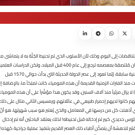
ناقضات إلى اليوم، وذلك لأن الأسلوب الذي تم تحنيط الجُثّة به لا يتماشى م
الفترة الزمنية للتابوت الذي تم اكتشافه فيه، فهناك قطعة من الكِتّان مُلتصقة بمعصمه ترجع إلى عام 400 قبل الميلاد، ولكن الدراسات الع
الشاملة أجمعت على أن هذا الأسلوب من التحنيط يرجع إلى حقبة زمنية سابقة، رُبّما تعود إلى عصر الدولة الحديثة التي بدأت حوالي 1570 قبل
وات منذ الفترات الزمنية القديمة أن هذه المومياء كانت لملِكاً ما، بالإضافة إ
ا يزال مرئياً منذ آلاف السنين، وقد يكون هذا مؤشّراً على أن هذه المومياء
هم كانوا لديهم إحمرار طبيعي في عائلاتهم، ورمسيس الثاني مثال على ذلك.
تي أذهلت كل من درسها في المعامل، والذي يُعتبر هو سبب شهرتها، هو أنَّ
وس حديدي كبير تم إدخاله قبل تحنيطه! لذلك يعتقد الباحثين أنه تم إدخال
مُثير للدهشة أن يتمكّن أطباء ذلك العصر القديم بتنفيذ عملية جراحية كهذه!