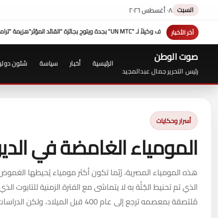
السبت
٠٨ أغسطس ٢٠٢٦
هزيمة "ترامب" فى مفاوضات إيران عبدالحليم قند
آخر الأخبار
صوت الوطن
الرئيسية
أخبار
سياسة
شئون دولي
رئيس التحرير جمال عبدالمجيد
أسرار وحكايات
المومياء الغامضة في الدير
هذه المومياء المصرية، رُبّما تكون أكثر مومياء يُحيطها الغموض
الذي تم تحنيط الجُثّة به لا يتماشى مع الفترة الزمنية للتابوت ا
مُلتصقة بمعصمه ترجع إلى عام 400 قبل الميلاد، ولكن الدراسات العلمية