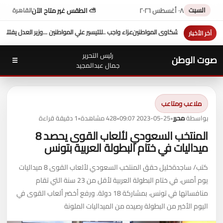
السبت
٠٨ أغسطس ٢٠٢٦
⛅ الطقس غير متاح الآن
القاهرة
للتيسير علي المواطنين ...وزير العدل يفتتح محكمة بورفؤاد الجزئية
د. طه محمد أبو الشيخ يكتب
آخر الأخبار
رئيس التحرير
صوت الوطن
☰
جمال عبدالمجيد
ملاعب ومتاعب
بواسطة
محرر
•
2023-05-25 09:07
•
428 مشاهدة
•
1 دقيقة قراءة
المنتخب السعودي لألعاب القوى يحصد 8
ميداليات في ختام البطولة العربية بتونس
كتب/ ساجدةخليل حقق المنتخب السعودي لألعاب القوى 8 ميداليات
يوم أمس، في ختام البطولة العربية لأقل من 23 سنة التي تقام
منافساتها في تونس، بمشاركة 18 دولة. ورفع أخضر ألعاب القوى في
اليوم الأخير من البطولة رصيده من الميداليات الملونة