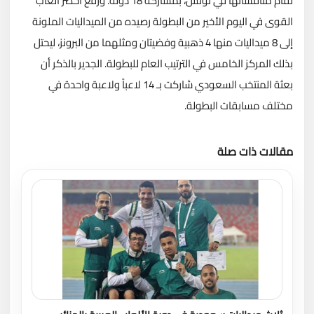
تقام منافساتها في تونس، بمشاركة 18 دولة. ورفع أخضر ألعاب
القوى في اليوم الأخير من البطولة رصيده من الميداليات الملونة
إلى 8 ميداليات منها 4 ذهبية وفضيتان ومثلهما من البرونز، ليحتل
بذلك المركز الخامس في الترتيب العام للبطولة. الجدير بالذكر أن
بعثة المنتخب السعودي شاركت بـ 14 لاعباً ولاعبة واحدة في
مختلف مسابقات البطولة.
مقالات ذات صلة
تحميل المزيد