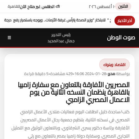
الاثنين
١٠ أغسطس ٢٠٢٦
⛅ الطقس غير متاح الآن
القاهرة
محافظ سوهاج يؤكد استقرار الأوضاع تماماً عقب هزة فجر اليوم
في بيان صح
آخر الأخبار
رئيس التحرير
صوت الوطن
☰
جمال عبدالمجيد
اقتصاد وبنوك
بواسطة
محرر
•
2024-01-28 16:06
•
429 مشاهدة
•
5 دقيقة قراءة
المصريين الأفارقة بالتعاون مع سفارة زامبيا
بالقاهرة ينظمان النسخه الثانية من يوم
الاعمال المصري الزامبي
كتب/ساجدة خليل انطلقت اليوم فعاليات منتدى الأعمال الزامبي
المصري في نسخته الثانية، بتنظيم جمعية رجال الأعمال المصريين
الأفارقة برئاسة دكتور يسري الشرقاوي، وبالتعاون الوثيق مع التمثيل
التجاري المصري، وسفارة دولة زامبيا بمصر بالتعاون مع رئي