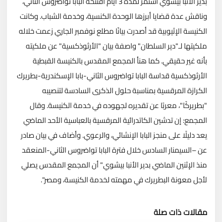
بدير الأنبا بيشوي استمر لمدة 3 أيام افتتحه البابا تواضروس الثاني،
وناقش عدة قضايا أبرزها الوحدة الكنسية، وخدمة الشباب. وكانت
الكنيسة الإثيوبية قد أصدرت بيانًا مطلع نوفمبر الجاري زعمت خلاله
ملكيتها لـ"دير السلطان" واصفة بيان "الأرثوذكسية" عن ملكيته
بأنه غير حقيقي. كما هنأ المجمع المقدس بالكنيسة القبطية
الأرثوذكسية قداسة البابا تواضروس الثاني-بابا الإسكندرية-بطريرك
الكرازة المرقسية بمناسبة حلول الذكرى السادسة لتنصيبه
"بطريركًا"، معربًا عن تقديره لجهوده في خدمة الكنيسة. وقال
المجمع: إن تدشين الكاتدرائية المرقسية بالعباسية الأحد الماضي
يعد دليلًا على منجز البابا الإنشائي، والرعوي. وأضاف في بيان صادر
عن –السيمنار السادس خلال فترة البابا تواضروس الثاني-المنعقد
منذ الإثنين الماضي بدير الأنبا بيشوي" أن المجمع المقدس يصلي
لأجل معونة البطريرك في مهمته لخدمة الكنيسة، ومصر".
مقالات ذات صلة
تحميل المزيد