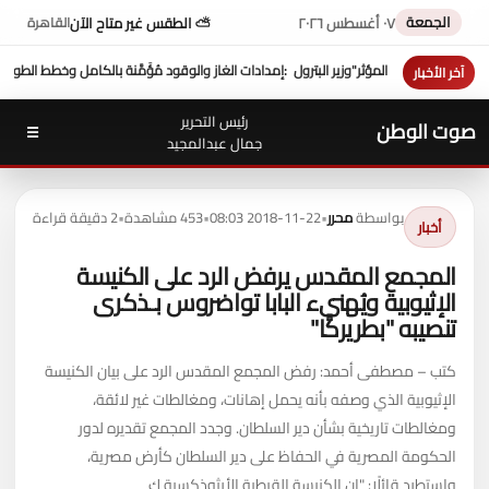
الجمعة
٠٧ أغسطس ٢٠٢٦
⛅ الطقس غير متاح الآن
القاهرة
الوقود مُؤَمَّنة بالكامل وخطط الطوارئ أثبتت جاهزيته
صلاح عامر: نعمل على ترسيخ مكانة بورت
آخر الأخبار
رئيس التحرير
صوت الوطن
☰
جمال عبدالمجيد
بواسطة
محرر
•
2018-11-22 08:03
•
453 مشاهدة
•
2 دقيقة قراءة
أخبار
المجمع المقدس يرفض الرد على الكنيسة
الإثيوبية ويُهنيء البابا تواضروس بـذكرى
تنصيبه "بطريركًا"
كتب – مصطفى أحمد: رفض المجمع المقدس الرد على بيان الكنيسة
الإثيوبية الذي وصفه بأنه يحمل إهانات، ومغالطات غير لائقة،
ومغالطات تاريخية بشأن دير السلطان. وجدد المجمع تقديره لدور
الحكومة المصرية في الحفاظ على دير السلطان كأرض مصرية،
واستطرد قائلًا: "إن الكنيسة القبطية الأرثوذكسية ك