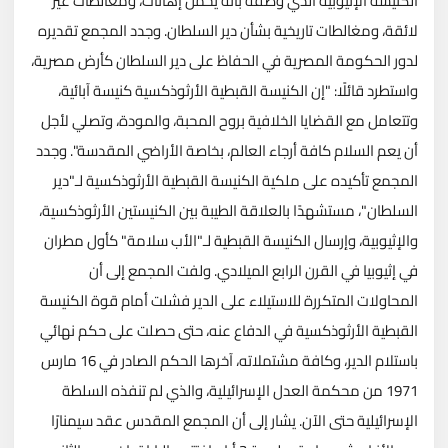
الكنيسة الإثيوبية الذي وصفه بأنه يحمل إهانات، ومغالطات غير
لائقة، ومغالطات تاريخية بشأن دير السلطان. وجدد المجمع تقديره
لدور الحكومة المصرية في الحفاظ على دير السلطان كأرض مصرية،
واستطرد قائلًا: "إن الكنيسة القبطية الأرثوذكسية كنيسة آبائية،
وتتعامل مع القضايا الخلافية بروح المحبة، والمودة، وتصلي لأجل
أن يعم السلام كافة أرجاء العالم، بخاصة الأراضي المقدسة". وجدد
المجمع تأكيده على ملكية الكنيسة القبطية الأرثوذكسية لـ"دير
السلطان"، مستشهدًا بالعلاقة الطيبة بين الكنيستين الأرثوذكسية،
والإثيوبية، وإرسال الكنيسة القبطية لـ"الأب سلامة" كأول مطران
في إثيوبيا في القرن الرابع الميلادي. ولفت المجمع إلى أن
المحاولات المتكررة للاستيلاء على الدير فشلت أمام قوة الكنيسة
القبطية الأرثوذكسية في الدفاع عنه، حتى حصلت على حكم نهائي
باستلام الدير، وكافة مشتملاته، آخرها الحكم الصادر في 16 مارس
1971 من محكمة العدل الإسرائيلية، والذي لم تنفذه السلطة
الإسرائيلية حتى الآن. يشار إلى أن المجمع المقدس عقد سيمنارًا