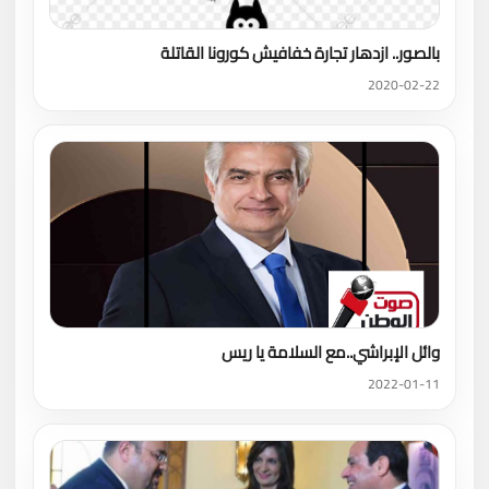
بالصور.. ازدهار تجارة خفافيش كورونا القاتلة
2020-02-22
وائل الإبراشي..مع السلامة يا ريس
2022-01-11