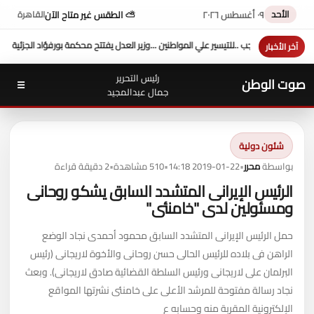
الأحد
٠٩ أغسطس ٢٠٢٦
⛅ الطقس غير متاح الآن
القاهرة
نين ...وزير العدل يفتتح محكمة بورفؤاد الجزئية
د. طه محمد أبو الشيخ يكتب : أداء وزارة الع
آخر الأخبار
رئيس التحرير
صوت الوطن
☰
جمال عبدالمجيد
شئون دولية
بواسطة
محرر
•
2019-01-22 14:18
•
510 مشاهدة
•
2 دقيقة قراءة
الرئيس الإيرانى المتشدد السابق يشكو روحانى
ومسئولين لدى "خامنئى"
حمل الرئيس الإيرانى المتشدد السابق محمود أحمدى نجاد الوضع
الراهن فى بلاده للرئيس الحالى حسن روحانى والأخوة لاريجانى (رئيس
البرلمان على لاريجانى ورئيس السلطة القضائية صادق لاريجانى). وبعث
نجاد رسالة مفتوحة للمرشد الأعلى على خامنئى نشرتها المواقع
الإلكترونية المقربة منه وحسابه ع