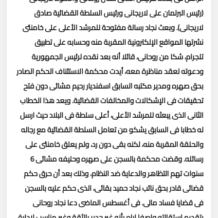
(رئيس البرلمان على لاريجانى ورئيس السلطة القضائية صادق
لاريجانى).
وبعث نجاد رسالة مفتوحة للمرشد الأعلى على خامنئى
نشرتها المواقع الإلكترونية المقربة منه وحسابه على تطبيق
تلجرام، شكا من روحانى، قائلا أنه بعد نقده لرئيس الجمهورية
ودعوته لعقد مناظرة معه، أيدت محكمة الاستئناف الحكم الصادر
بحق صهره ومدير مكتبه السابق اسفنديار رحيم مشائى دون فتح
تحقيقات فى الإشكالات والمخالفات القضائية.
ويعد هذا الخطاب
الثانى الذى يبعثه للمرشد الأعلى، أعلى سلطة فى البلاد حيث ارسل
له خطابا فى السابق يشكو من تعامل السلطة القضائية مع رجاله
والحلقة المقربة منه، لكنه بقى دون رد، ولم يعلق خامنئى على
رسائله.
وقضت محكمة بالسجن على صهره وحليفه مشائى 6
سنوات تهم التظاهر والدعاية ضد النظام، وذلك بعد أن حرق حكم
قضائى قادر بحق نائب نجاد حميد بقائى، الذى حكم عليه بالسجن
فى قضايا فساد مالى.
فى أغسطس الماضى دعا نجاد روحانى
بتقديم استقالته واصفا إياه بأنه غير جدير بالثقة وغير مناسب لإدارة