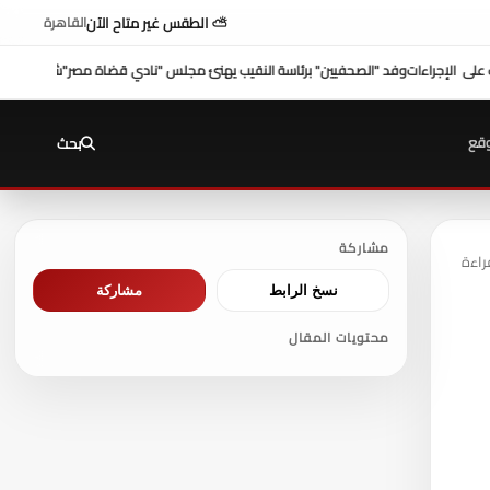
⛅ الطقس غير متاح الآن
القاهرة
ة النقيب يهنئ مجلس "نادي قضاة مصر"
شكري عازر منسق لجنة الدفاع عن أموال التأمينات:
قع
بحث
مشاركة
نسخ الرابط
مشاركة
محتويات المقال