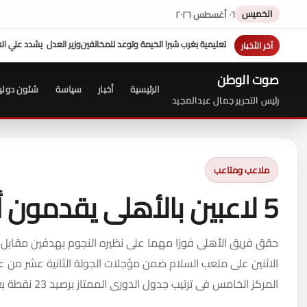
الخميس
٠٦ أغسطس ٢٠٢٦
برا الخيمة وتوعد للمخالفين
وزير العدل يشدد علي الالتزام بالكتاب الدوري ...وجولة تفقد
آخر الأخبار
صوت الوطن
الرئيسية
أخبار
سياسة
شئون دولي
رئيس التحرير جمال عبدالمجيد
ملاعب ومتاعب
5 لاعبين بالأهلى يقدمون أوراق اعتمادهم لـ"لاسارتى"
حقق فريق الأهلى فوزا مهما على نظيره النجوم بهدفين مقابل 
الاثنين على ملعب السلام ضمن مؤجلات الجولة الثانية عشر من عم
المركز الخامس فى ترتيب جدول الدورى الممتاز برصيد 23 نقطة بعد أن لعب 11 مباراة فاز