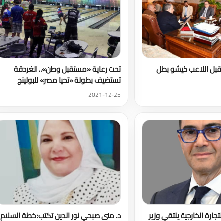
تقبل اللاعب كيشو بطل
تحت رعاية «مستقبل وطن».. الغردقة
تستضيف بطولة «تحيا مصر» للبولينج
2021-12-25
لتجارة الخارجية يلتقي وزير
د. منى صبحي نور الدين تكتب: خطة السلام