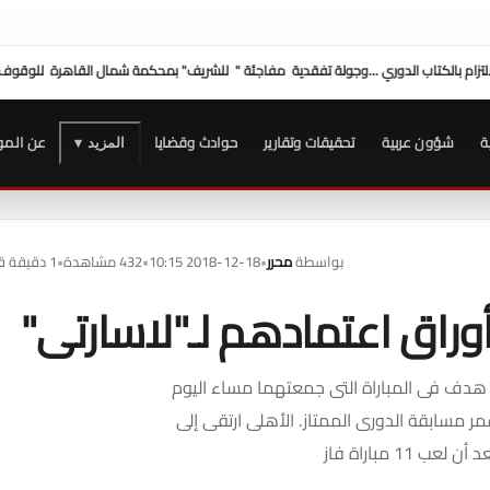
ية مفاجئة " للشريف" بمحكمة شمال القاهرة للوقوف على الإجراءات
وفد "الصحفيين" برئاس
ة
شؤون عربية
تحقيقات وتقارير
حوادث وقضايا
عن المو
المزيد ▾
بواسطة
محرر
•
2018-12-18 10:15
•
432 مشاهدة
•
1 دقيقة قراءة
هدف فى المباراة التى جمعتهما مساء اليوم
ر مسابقة الدورى الممتاز. الأهلى ارتقى إلى