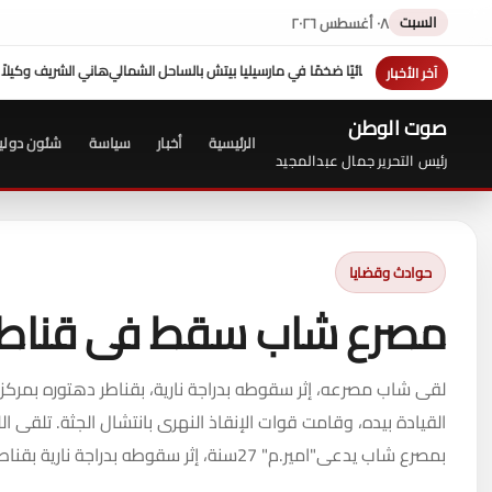
السبت
٠٨ أغسطس ٢٠٢٦
يتش بالساحل الشمالي
هاني الشريف وكيلاً لـ "UN MTC" بجدة ويتوج بجائزة "القائد المؤثر"
هزي
آخر الأخبار
صوت الوطن
الرئيسية
أخبار
سياسة
شئون دولي
رئيس التحرير جمال عبدالمجيد
حوادث وقضايا
مصرع شاب سقط فى قناطر 
لقى شاب مصرعه، إثر سقوطه بدراجة نارية، بقناطر دهتوره بمركز 
القيادة بيده، وقامت قوات الإنقاذ النهرى بانتشال الجثة. تلقى ال
بمصرع شاب يدعى"امير.م" 27سنة، إثر سقوطه بدراجة نارية بقناطر دهتورة بزفتى، عل