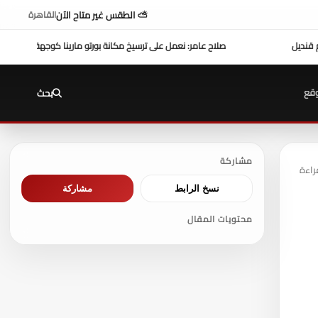
⛅ الطقس غير متاح الآن
القاهرة
سيخ مكانة بورتو مارينا كوجهة متكاملة لسياحة اليخوت في مصر
عزاء واجب ..
للتيسير علي ال
قع
بحث
مشاركة
نسخ الرابط
مشاركة
محتويات المقال