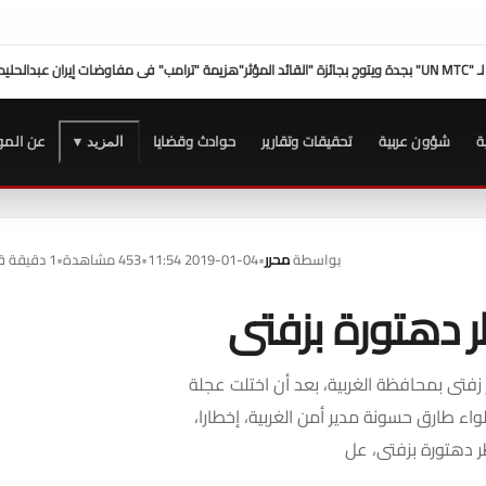
مة "ترامب" فى مفاوضات إيران عبدالحليم قنديل
صلاح عامر: نعمل على تر
ة
شؤون عربية
تحقيقات وتقارير
حوادث وقضايا
عن المو
المزيد ▾
بواسطة
محرر
•
2019-01-04 11:54
•
453 مشاهدة
•
1 دقيقة قراءة
دهتورة بزفتى
زفتى بمحافظة الغربية، بعد أن اختلت عجلة
لواء طارق حسونة مدير أمن الغربية، إخطارا،