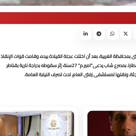
 بمحافظة الغربية، بعد أن اختلت عجلة القيادة بيده، وقامت قوات الإنقاذ
تلقى اللواء طارق حسونة مدير أمن الغربية، إخطارا، بمصرع شاب يدعى"امير.م" 27سنة، إثر سقوطه بدراجة نارية بقناطر
لجثة، ونقلها لمستشفى زفتى العام، تحت تصرف النيابة العامة.
تحميل المزيد