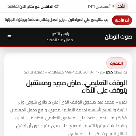
الأحد
٠٩ أغسطس ٢٠٢٦
⛅ الطقس غير متاح الآن
القاهرة
محكمة بورفؤاد الجزئية
د. طه محمد أبو الشيخ يكتب : أداء وزارة العدل
السيطرة الكاملة على 
آخر الأخبار
رئيس التحرير
صوت الوطن
☰
جمال عبدالمجيد
المميزة
بواسطة
محرر
•
2018-11-25 12:38
•
448 مشاهدة
•
4 دقيقة قراءة
الوقف التعليمي.. ماضٍ مجيد ومستقبل
يتوقف على الآداء
تقرير – محمد عيد: صندوق الوقف الذي أعلن د. طارق شوقي وزير
التربية والتعليم تأسيسه لخدمة التعليم المصري، ورفع دخول المعلمين،
فكرة ربما لا تحمل جديدا على المستوى التعليمي. فكثير من التجارب
والمحاولات عرفها التعليم المصري على مدى عقود دون أن تحقق
النتائج المرجوة، لكن على المستوى