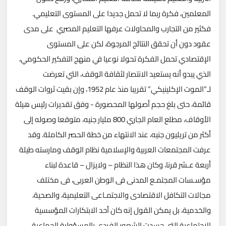
المعلمين، فكرة ربما لا تحمل جديدا على المستوى التعليمي.
فكثير من التجارب والمحاولات عرفها التعليم المصري على مدى
عقود دون أن تحقق النتائج المرجوة، لكن على المستوى
الإقتصادي تحمل الفكرة تحولا نوعيا في منهج التفكير الحكومي،
الذي يبدو أنه يستعيد الانتصار لثقافة الوقف، التي تعرضت
لـ”الموت الإكلينيكي” تقريبا منذ عام 1952، وإن بقيت ثروات الوقف
قائمة، حتى بلغ حجم أصولها المحصورة - وفق تقديرات رئيس هيئة
الأوقاف، مطلع العام الجاري 800 مليار جنيه، متوقعا وصوله إلى
أكثر من تريليون جنيه، عند الانتهاء من خطة الحصر الكاملة. وقد
عرفت المجتمعات العربية والإسلامية نظام الوقف ومارسته طيلة
أربعة عـشر قرنا، وكان هذا النظام – ولايزال – قاعدة لبناء
مؤسـسات المجتمـع المدنى فى الوطن العربى، فى مختلف
مجالات التكافل الاقتصادى والاجتمـاعى التعليمية، والصحية،
والخدمية، بل يمكن القول إنه كان أحد الابتكارات المؤسسية
الإجتماعية التى جسدت الشعور الفردى بالمسؤولية الجماعية،