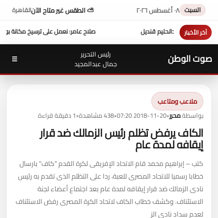
السبت
٠٨ أغسطس ٢٠٢٦
⛅ الطقس غير متاح الآن
القاهرة
 عبدالحليم قنديل
صلاح عامر: نعمل على ترسيخ مكانة بورتو مارينا كوجهة متكاملة 
آخر الأخبار
رئيس التحرير
صوت الوطن
☰
جمال عبدالمجيد
ملاعب ومتاعب
بواسطة
محرر
•
2018-11-20 07:20
•
438 مشاهدة
•
1 دقيقة قراءة
الكاف يرفض تظلم رئيس الزمالك ضد قرار
إيقافه لمدة عام
كتب – إبراهيم محمد قام الاتحاد الإفريقى لكرة القدم "كاف" بارسال
خطابا رسميا للاتحاد المصرى للعبة، ردا على التظلم الذى تقدم به رئيس
نادى الزمالك ضد قرار إيقافه لمدة عام بعد اجتماع أعضاء لجنة
الاستئناف. وكشف خطاب الكاف لاتحاد الكرة المصرى رفض الاستئناف
لعدم سداد نادى الز