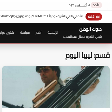
الأحد
٠٩ أغسطس ٢٠٢٦
ا بيتش بالساحل الشمالي
هاني الشريف وكيلاً لـ "UN MTC" بجدة ويتوج بجائزة "القائد المؤثر"
ه
آخر الأخبار
صوت الوطن
الرئيسية
أخبار
سياسة
شئون دولي
رئيس التحرير جمال عبدالمجيد
قسم: ليبيا اليوم