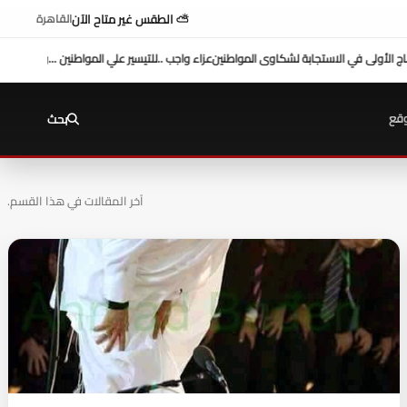
⛅ الطقس غير متاح الآن
القاهرة
 في الاستجابة لشكاوى المواطنين
عزاء واجب ..
للتيسير علي المواطنين ...وزير العدل يفتتح م
قع
بحث
آخر المقالات في هذا القسم.