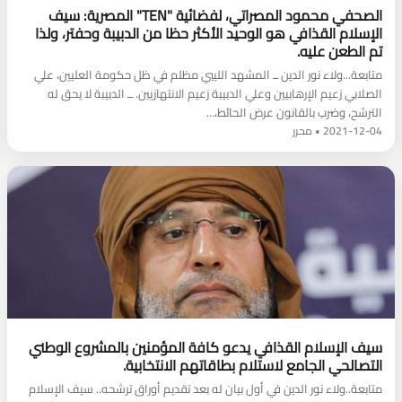
الصحفي محمود المصراتي، لفضائية "TEN" المصرية: سيف
الإسلام القذافي هو الوحيد الأكثر حظا من الدبيبة وحفتر، ولذا
تم الطعن عليه.
متابعة...ولاء نور الدين ــ المشهد الليبي مظلم في ظل حكومة العليين، علي
الصلابي زعيم الإرهابيين وعلي الدبيبة زعيم الانتهازيين. ــ الدبيبة لا يحق له
الترشح، وضرب بالقانون عرض الحائط،…
2021-12-04 • محرر
سيف الإسلام القذافي يدعو كافة المؤمنين بالمشروع الوطني
التصالحي الجامع لاستلام بطاقاتهم الانتخابية.
متابعة..ولاء نور الدين في أول بيان له بعد تقديم أوراق ترشحه.. سيف الإسلام