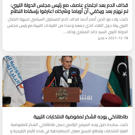
قذاف الدم بعد اجتماع عاصف مع رئيس مجلس الدولة الليبي:
لم نهزم بعد ويكفي أن أوباما وشركاه اعترفوا بإسقاط النظام
كتبت: ولاء نور الدين أصدر أحمد قذاف الدم المسئول السياسي لجبهة النضال
الليبي بيانا حول اللقاء الذي جمعه وعددا من القيادات الليبية مع رئيس مجلس
الدولة الليبي السيد خالد المشري وذلك …
2021-12-18 • محرر
طاطاناكي يوجه الشكر لمفوضية الانتخابات الليبية
كتبت..ساجدة خليل وجه المرشح الرئاسي حسن طاطاناكي الشكر للمفوضية
العليا للانتخابات ونتطلع لترسيخ معنى الديمقراطية في هذه الأيام التاريخية و