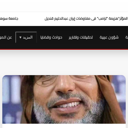
زيمة "ترامب" فى مفاوضات إيران عبدالحليم قنديل
جامعة سوهاج الأولى
ة
شؤون عربية
تحقيقات وتقارير
حوادث وقضايا
عن المو
المزيد ▾