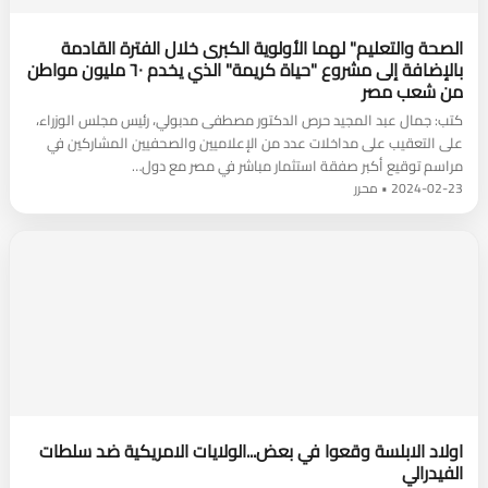
الصحة والتعليم" لهما الأولوية الكبرى خلال الفترة القادمة
بالإضافة إلى مشروع "حياة كريمة" الذي يخدم ٦٠ مليون مواطن
من شعب مصر
كتب: جمال عبد المجيد حرص الدكتور مصطفى مدبولي، رئيس مجلس الوزراء،
على التعقيب على مداخلات عدد من الإعلاميين والصحفيين المشاركين في
مراسم توقيع أكبر صفقة استثمار مباشر في مصر مع دول…
2024-02-23 • محرر
اولاد الابلسة وقعوا في بعض...الولايات الامريكية ضد سلطات
الفيدرالي