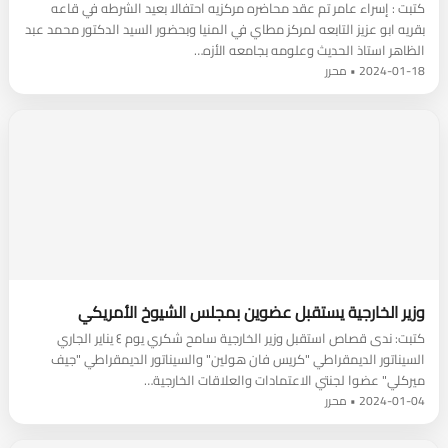
كتبت : إسراء عامر تم عقد محاضره مركزيه احتفالا بعيد الشرطه في قاعه
بقريه ابو عزيز التابعه لمركز مطاي في المنيا وبحضور السيد الدكتور محمد عبد
الظاهر استاذ الحديث وعلومه بجامعه الأزه…
2024-01-18 • محرر
وزير الخارجية يستقبل عضوين بمجلس الشيوخ الأمريكي
كتبت: ندى قصاص ‏‎استقبل وزير الخارجية سامح شكري يوم ٤ يناير الجاري
السيناتور الديمقراطي "كريس فان هولين" والسيناتور الديمقراطي "جيف
ميركلي" عضوا لجنتي الاعتمادات والعلاقات الخارجية…
2024-01-04 • محرر