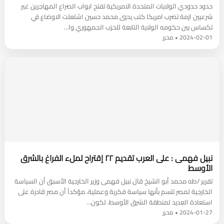
حدود حدودي الولايات المتحدة الامريكية تفتح ابواب الصراع المهاجرين غير
شرعيين ازمة تضرب امريكا كتب يحيي محمد حسين اشتعلت الاوضاع في
تكساس بين حكومه الولاية التابعة للحزب الجمهوري وا…
2024-02-01 • محرر
نبيل فهمى : على العرب تقديم ٢٢ إقتراح لملء الفراغ بالشرق
الأوسط
تقرير /طه محمد أبو الشيخ قال نبيل فهمى وزير الخارجية الأسبق أن السياسة
الخارجية لمصر تتسم بأنها سياسة فكرية وعملية، مؤكداً أن مصر قادرة على
استعادة العديد لمنطقة الشرق الأوسط، لكون…
2024-01-27 • محرر