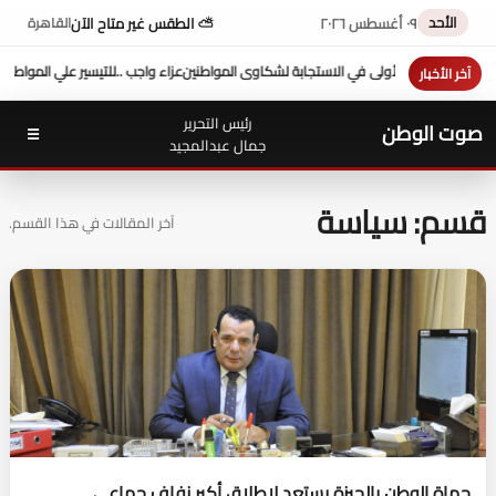
الأحد
٠٩ أغسطس ٢٠٢٦
⛅ الطقس غير متاح الآن
القاهرة
ى في الاستجابة لشكاوى المواطنين
عزاء واجب ..
للتيسير علي المواطنين ...وزير العدل يفتتح
آخر الأخبار
رئيس التحرير
صوت الوطن
☰
جمال عبدالمجيد
قسم: سياسة
آخر المقالات في هذا القسم.
حماة الوطن بالجيزة يستعد لإطلاق أكبر زفاف جماعي