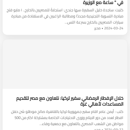
في " ساعة مع الوزيرة
كتبت: ساجدة خليل السفيرة سها جندي: استجابةً للمصريين بالخارج.. ١ مايو فتح
مبادرة التسوية التجنيدية مجددًا ومطالبة الراغبين في الاستفادة من مبادرة
سيارات المصريين بالخارج بسرعة التس…
2024-03-24 • محرر
خلال الإفطار الرمضاني سفير تركيا: نتعاون مع مصر لتقديم
المساعدات لأهالي غزة
كتب : أيمن عامر اقام سفير جمهورية تركيا بالقاهرة صالح موطلو شن حفل
افطار لعدد من دور الايتام وزوى الاحتياجات الخاصة بمشاركة اكثر من 500
مواطن من الشعب المصري بالتعاون مع جمعية وفاء…
2024-03-22 • محرر