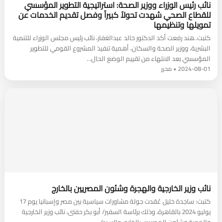
نائب رئيس الوزراء ووزير الصحة: استراتيجية التطوير المؤسسي
للقطاع الصحي شهدت تحولاً كبيراً وفصل تقديم الخدمات عن
تمويلها وتنظيمها
كتبت..هند رفعت أكد الدكتور خالد عبدالغفار، نائب رئيس مجلس الوزراء للتنمية
البشرية، ووزير الصحة والسكان، أهمية تنفيذ المشروع القومي للتطوير
المؤسسي بعد الانتهاء من تقييم الوضع الحال…
2024-08-01 • محرر
نائب وزير الخارجية والهجرة وشئون المصريين بالخارج
كتبت: ساجدة خليل عُقدت جولة مشاورات سياسية بين مصر وإسبانيا يوم 17
يوليو 2024 بالقاهرة، وذلك برئاسة السفير/ أبو بكر حفنى، نائب وزير الخارجية